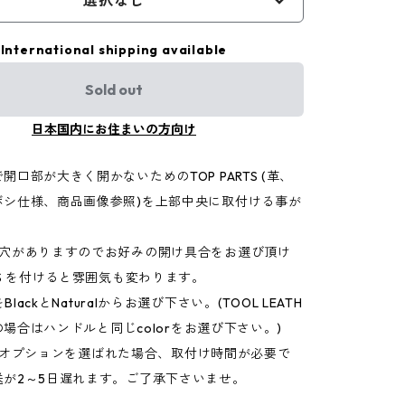
選択なし
International shipping available
Sold out
日本国内にお住まいの方向け
開口部が大きく開かないためのTOP PARTS (革、
ボシ仕様、商品画像参照)を上部中央に取付ける事が
シ穴がありますのでお好みの開け具合をお選び頂け
TS を付けると雰囲気も変わります。
をBlackとNaturalからお選び下さい。(TOOL LEATH
LEの場合はハンドルと同じcolorをお選び下さい。)
artsオプションを選ばれた場合、取付け時間が必要で
送が2～5日遅れます。ご了承下さいませ。