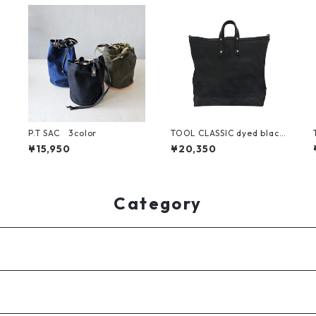
P.T SAC 3color
TOOL CLASSIC dyed black
(M)
¥15,950
¥20,350
Category