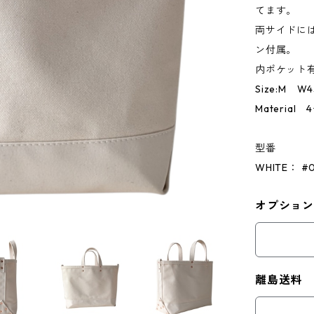
てます。
両サイドに
ン付属。
内ポケット
Size:M W4
Material 
型番
WHITE： #
オプションT
離島送料