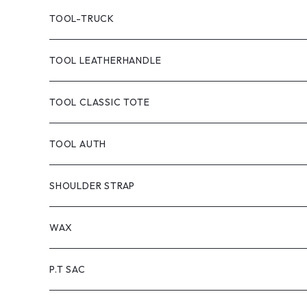
TOOL TOTE(CANVAS)
TOOL-TRUCK
TOOL CANVAS PAINT
TOOL LEATHERHANDLE
TOOL DYED
CANVAS
TOOL CLASSIC TOTE
handle:black
TOOL-truck
TOOL AUTH
handle:natural
TOOL AUTH
SHOULDER STRAP
WAX
P.T SAC