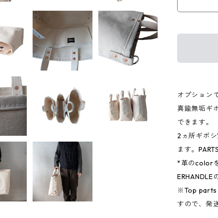
オプションで
真鍮無垢ギ
できます。
2ヵ所ギボ
ます。PAR
*革のcolor
ERHAND
※Top p
すので、発