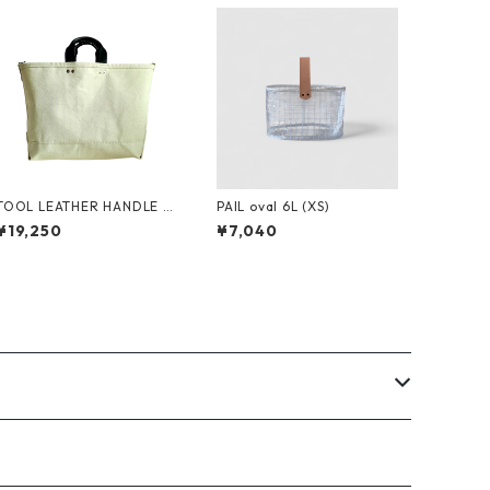
TOOL LEATHER HANDLE C
PAIL oval 6L (XS)
ANVAS/natural black (L)
¥19,250
¥7,040