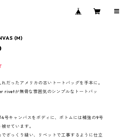
VAS (M)
0
T
入れだったアメリカの古いトートバッグを手本に。
per rivetが無骨な雰囲気のシンプルなトートバッ
厚4号キャンバスをボディに、ボトムには補強の9号
を被せています。
糸でざっくり縫い、リベットで工事するように仕立