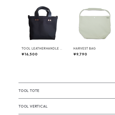
TOOL LEATHERHANDLE BL
HARVEST BAG
ACKCANVAS/natural black
¥16,500
¥9,790
(XS)
TOOL TOTE
TOOL CLASSIC TOTE
TOOL VERTICAL