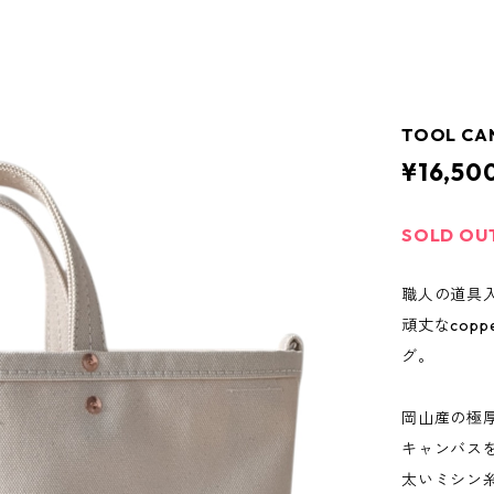
TOOL CAN
¥16,50
SOLD OU
職人の道具
頑丈なcop
グ。
岡山産の極
キャンバス
太いミシン